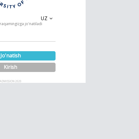
UZ
 raqamingizga jo'natiladi
Jo'natish
Kirish
ADMISSION 2020